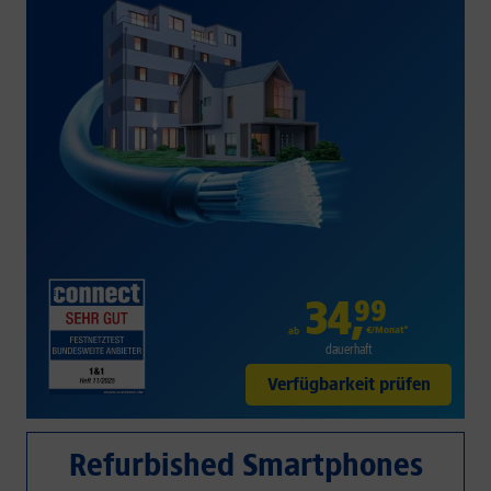
34
,
99
€/Monat*
ab
dauerhaft
Verfügbarkeit prüfen
Refurbished Smartphones