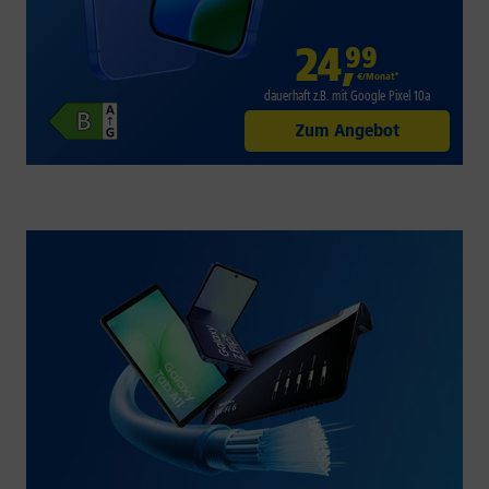
24
,
99
€/Monat*
dauerhaft z.B. mit Google Pixel 10a
Zum Angebot