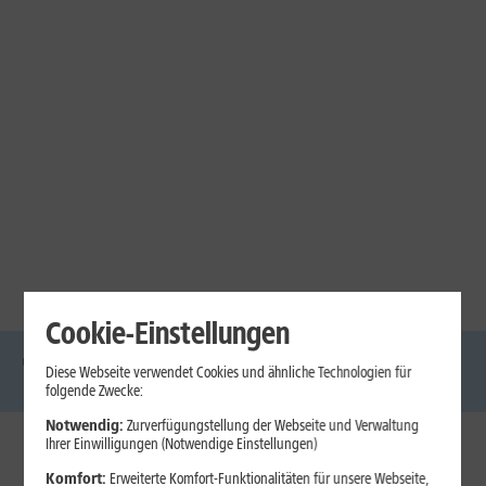
Cookie-Einstellungen
Diese Webseite verwendet Cookies und ähnliche Technologien für
DSL
Glasfaser
Internet
Handys
Mobilfunk-
Laptops
Tablets
folgende Zwecke:
Tarife
Notwendig:
Zurverfügungstellung der Webseite und Verwaltung
Ihrer Einwilligungen (Notwendige Einstellungen)
1&1 Internet
Komfort:
Erweiterte Komfort-Funktionalitäten für unsere Webseite,