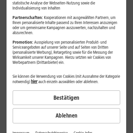
Jetzt unterbrechungsfrei ins sehr gute Netz wechseln.
statistische Analyse der Webseiten-Nutzung sowie die
Individualisierung von Inhalten
Ohne doppelte Kosten.*
Partnerschaften:
Kooperationen mit ausgewählten Partnern, um
Ihnen personalisierte Inhalte passend zu Ihren Interessen anzuzeigen
oder um gemeinsame Kampagnen auszuwerten, nachzuhalten und
abzurechnen.
Promotion:
Ausspielung von personalisierten Produkt- und
Serviceangeboten auf unserer Seite und auf Seiten von Dritten
(personalisierte Werbung), Retargeting sowie für die Messung der
Wirksamkeit unserer Kampagnen. Hierzu setzten wir Cookies von
Werbepartnern (Drittanbieter) ein.
Sie können die Verwendung von Cookies (mit Ausnahme der Kategorie
hier
notwendig)
auch einzeln auswählen oder ablehnen.
Bestätigen
29
,
99
€/Monat*
ab
dauerhaft
Ablehnen
Verfügbarkeit prüfen