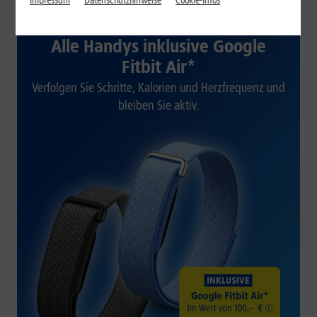
Impressum
Datenschutzhinweise
Cookie-Infos
1&1 SOMMER-SPECIAL
Alle Handys inklusive Google
Fitbit Air*
Verfolgen Sie Schritte, Kalorien und Herzfrequenz und
bleiben Sie aktiv.